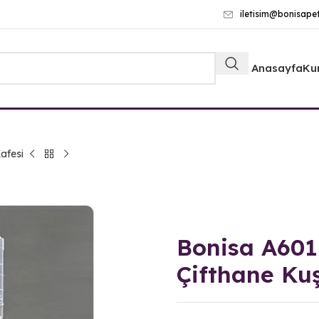
iletisim@bonisape
Anasayfa
Ku
afesi
Bonisa A601
Çifthane Kuş