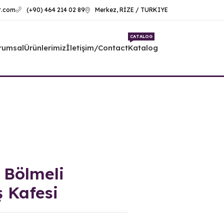
t.com
Merkez, RİZE / TURKIYE
(+90) 464 214 02 89
CATALOG
rumsal
Ürünlerimiz
İletişim/Contact
Katalog
 Bölmeli
 Kafesi