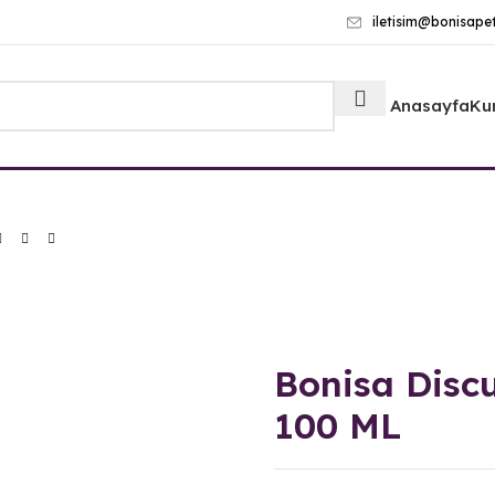
iletisim@bonisape
Anasayfa
Ku
Bonisa Disc
100 ML