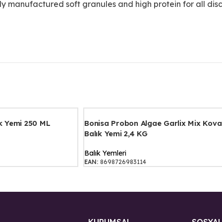
ly manufactured soft granules and high protein for all discu
ık Yemi 250 ML
Bonisa Probon Algae Garlix Mix Kova
Balık Yemi 2,4 KG
Balık Yemleri
EAN:
8698726983114