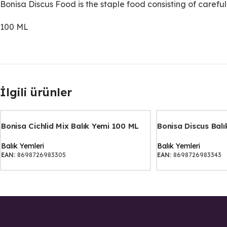
Bonisa Discus Food is the staple food consisting of careful
100 ML
İlgili ürünler
Bonisa Cichlid Mix Balık Yemi 100 ML
Bonisa Discus Bal
Balık Yemleri
Balık Yemleri
EAN:
8698726983305
EAN:
8698726983343