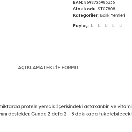
EAN:
8698726983336
Stok kodu:
ST07808
Kategoriler:
Balık Yemleri
Paylaş:
AÇIKLAMA
TEKLIF FORMU
 miktarda protein yemdir. İçerisindeki astaxanbin ve vitamin
stemini destekler. Günde 2 defa 2 – 3 dakikada tüketebilecek