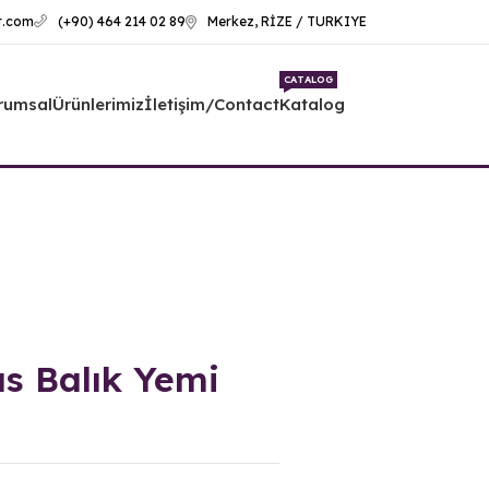
t.com
Merkez, RİZE / TURKIYE
(+90) 464 214 02 89
CATALOG
rumsal
Ürünlerimiz
İletişim/Contact
Katalog
us Balık Yemi